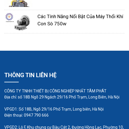
Hai phần chính tạo nên công dụng của máy là
phần guồng cánh tạo khí và phần động cơ. Ở giữa
Các Tính Năng Nổi Bật Của Máy Thổi Khí
2 bộ phận này luôn có một thiết bị nối trực tiếp
Con Sò 750w
khiến cho tốc độ của cả 2 là ngang nhau, đạt cực
đại tương ứng với công suất ghi sẵn. Cánh của
máy được thiết kế dưới dạng cánh quạt giúp cho
hiệu suất làm việc ổn định và mạnh mẽ.
Bộ phận vỏ ngoài làm bằng thép không gỉ hoặc
THÔNG TIN LIÊN HỆ
nhựa cao cấp, sợi cacbon rất chắc chắn và bền bỉ.
Vì thế dù hoạt động trong môi trường ngập nước
CÔNG TY TNHH THIẾT BỊ CÔNG NGHIỆP NHẤT TÂM PHÁT
cũng ít khi bị oxi hóa và trục trặc. Chân máy thiết
Địa chỉ: số 18B Ngõ 29 Ngách 29/16 Phố Trạm, Long Biên, Hà Nội
kế bằng phẳng, bốn góc được đục sẵn lỗ có thể
VPGD1: Số 18B, Ngõ 29/16 Phố Trạm, Long biên, Hà Nội
đặt đứng hoặc ngang tùy theo vị trí và nhu cầu
Điện thoại: 0947 790 666
của khách hàng. Có rất nhiều khe, rãnh được thiết
kế sẵn giúp cho việc tản nhiệt của máy diễn ra dễ
VPGD2: Lô F, Khu chung cư Bàu Cát 2, Đường Hồng Lạc, Phường 10,