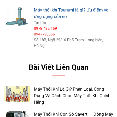
thủy hải sản.
Cung cấp khí cho vi sinh tồn tại và phát triển
Máy thổi khí Tsurumi là gì? Ưu điểm và
ứng dụng của nó
trong bể hiếu khí.
Tin tức
Ngoài ra, trên thị trường hiện nay còn lưu hành các
0978 492 169
0947790666
loại máy thổi khí khác với công năng tốt và giá cả
Số 18B, Ngõ 29/16 Phố Trạm, Long biên,
phải chăng. Dưới đây, Công ty TNHH Thiết bị công
Hà Nội
nghiệp Nhất Tâm Phát xin được giới thiệu đến bạn
vài mẫu máy thổi khí mà hiện công ty chúng tôi
Bài Viết Liên Quan
đang phân phối.
Máy thổi khí con sò
Máy Thổi Khí Là Gì? Phân Loại, Công
Máy thổi khí con sò
là dòng máy có hình dáng đầu
Dụng Và Cách Chọn Máy Thổi Khí Chính
thổi khí hình dạng như con sò, được thiết kế
Hãng
nguyên bộ gồm có motor và cánh quạt. Máy
thường có rất nhiều công suất để bạn lựa chọn,
Máy Thổi Khí Con Sò Saverti – Dòng Máy