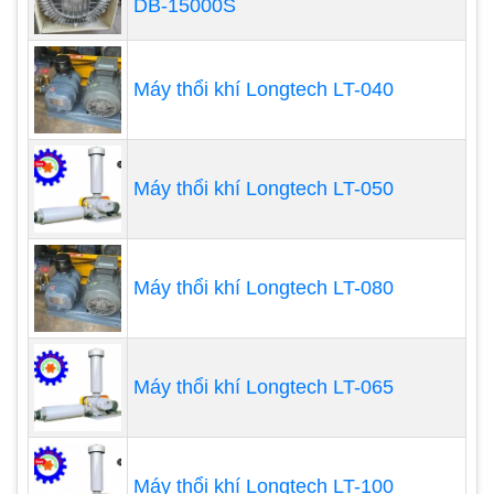
DB-15000S
Máy thổi khí Longtech LT-040
Ưu điểm của máy thổi khí Tsurumi:
Cánh bơm rác thải được thiết kế hoạt động
Máy thổi khí Longtech LT-050
hiệu quả trong môi trường nước thải.
Độ rung và độ ồn thấp.
Hệ thống giảm thanh đặc biệt.
Máy thổi khí Longtech LT-080
Rotor được thiết kế 3 thùy.
Hiệu suất hoạt động ổn định.
Tiêu thụ ít năng lượng.
Máy thổi khí Longtech LT-065
Độ bền và tuổi thọ vận hành cao.
Máy có hệ thống giảm thanh đặc biệt nên
giảm được tiếng ồn tối đa, khi hoạt động ít bị
rung, chi phí lắp đặt ban đầu và bảo trì ở mức
Máy thổi khí Longtech LT-100