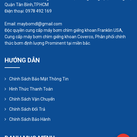
Quận Tân Bình,TP.HCM
dàng không xảy ra hiện tượng cháy nổ.
Điện thoại: 0978 492 169
Email: maybomdl@gmail.com
Nguyên lý hoạt động:
Độc quyền cung cấp máy bơm chìm giếng khoan Franklin USA,
Cung cấp máy bơm chìm giếng khoan Coverco, Phân phối chính
Nguyên lý hoạt động của máy thổi khí khá đơn
thức bơm định lượng Prominent tại miền bắc.
giản. Động cơ quay với tốc độ bao nhiêu thì guồng
HƯỚNG DẪN
cánh tạo khí cũng quay với tốc độ bấy nhiêu. Khi
quay sẽ tạo ra áp lực khí lớn. Ma sát giữa không khí
và cánh quạt lúc này gần như đã đạt đến cực đại
Chính Sách Bảo Mật Thông Tin
vì thế sẽ nảy sinh ra một nhiệt khí khá nóng. Một
Hình Thức Thanh Toán
số tiếng kêu như gió bão sẽ xuất hiện và đó là hiện
Chính Sách Vận Chuyển
tượng bình thường. Khi khí đã sản sinh đủ sẽ thổi
Chính Sách Đổi Trả
trực tiếp vào nước qua đường ống lắp sẵn, phát
Chính Sách Bảo Hành
huy đúng chức năng. Do đó, nếu vận dụng vào các
bể bơi cỡ lớn khách hàng cần lựa chọn đúng loại