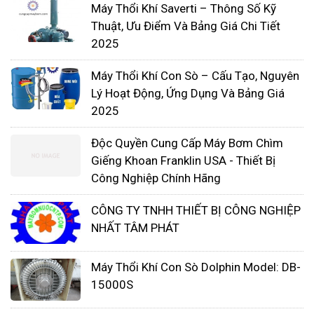
Máy Thổi Khí Saverti – Thông Số Kỹ
Thuật, Ưu Điểm Và Bảng Giá Chi Tiết
2025
Máy Thổi Khí Con Sò – Cấu Tạo, Nguyên
Lý Hoạt Động, Ứng Dụng Và Bảng Giá
Cân nhắc hiệu quả năng lượng thổi
2025
Kết hợp lưu lượng khí thổi với yêu cầu xử lý
Tối ưu hóa máy thổi để chúng chạy trong
Độc Quyền Cung Cấp Máy Bơm Chìm
phạm vi hiệu quả nhất
Giếng Khoan Franklin USA - Thiết Bị
Công Nghiệp Chính Hãng
Chạy số lượng máy thổi ít nhất (máy thổi bị
tắt không tiêu tốn năng lượng)
CÔNG TY TNHH THIẾT BỊ CÔNG NGHIỆP
Giảm thiểu áp lực xả hệ thống và tổn thất đầu
NHẤT TÂM PHÁT
vào
Cung cấp tính linh hoạt và mức độ phù hợp
Máy Thổi Khí Con Sò Dolphin Model: DB-
cho các biến thể tải
15000S
Tránh hoạt động nhàn rỗi và chảy máu không