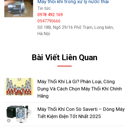
Máy thổi khí trong xử lý nước thải
khuyến khích các sinh vật không mong muốn
Tin tức
phát triển
0978 492 169
QUÁ CAO - Nồng độ DO quá cao có thể ngăn
0947790666
chặn sự lắng đọng thích hợp, khuyến khích
Số 18B, Ngõ 29/16 Phố Trạm, Long biên,
Hà Nội
sự phát triển của sinh vật không mong muốn,
gây ngộ độc oxy oxy và lãng phí điện năng
Bài Viết Liên Quan
Máy Thổi Khí Là Gì? Phân Loại, Công
Dụng Và Cách Chọn Máy Thổi Khí Chính
Hãng
Máy Thổi Khí Con Sò Saverti – Dòng Máy
Tiết Kiệm Điện Tốt Nhất 2025