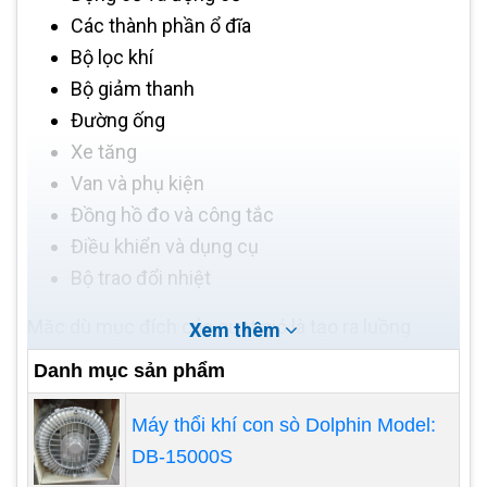
Các thành phần ổ đĩa
Bộ lọc khí
Bộ giảm thanh
Đường ống
Xe tăng
Van và phụ kiện
Đồng hồ đo và công tắc
Điều khiển và dụng cụ
Bộ trao đổi nhiệt
Mặc dù mục đích của quạt gió là tạo ra luồng
Xem thêm
không khí bổ sung, mục đích của điều khiển quạt
Danh mục sản phẩm
là cung cấp luồng không khí chính xác bất cứ lúc
nào, từ đó mang lại hiệu quả sục khí nâng cao. Bên
Máy thổi khí con sò Dolphin Model:
cạnh việc kết hợp luồng không khí với nhu cầu
DB-15000S
hiện tại một cách hiệu quả nhất, hệ thống điều