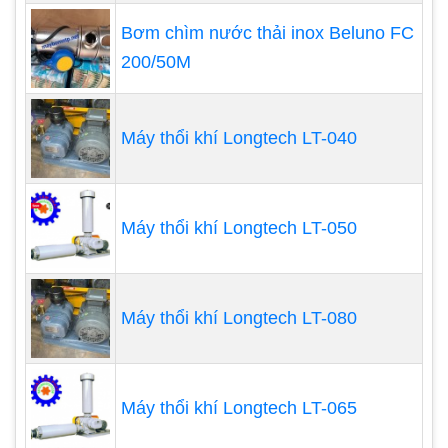
khiển quạt cũng giám sát và điều chỉnh thêm,
Bơm chìm nước thải inox Beluno FC
chẳng hạn như chạy số lượng máy nhỏ nhất và
200/50M
chạy chúng trong phạm vi hiệu quả tốt nhất.
Máy thổi khí Longtech LT-040
Máy thổi khí Longtech LT-050
Máy thổi khí Longtech LT-080
Máy thổi khí Longtech LT-065
Cung cấp cho mức oxy chính xác bất cứ lúc nào