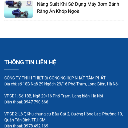
khí
Năng Suất Khi Sử Dụng Máy Bơm Bánh
Lịch trình hoạt động quạt gió để tối đa hóa
Răng Ăn Khớp Ngoài
tuổi thọ và khoảng thời gian bảo trì
Đối với các nhà máy xử lý nước thải sử dụng
các độ sâu ngập khác nhau, có thể có lợi hơn
khi sử dụng các máy thổi riêng cho các độ
sâu khác nhau của sục khí.
THÔNG TIN LIÊN HỆ
Một số máy thổi khí tại Nhất Tâm Phát:
Máy thổi khí con sò
CÔNG TY TNHH THIẾT BỊ CÔNG NGHIỆP NHẤT TÂM PHÁT
Máy thổi khí Đài Loan
Địa chỉ: số 18B Ngõ 29 Ngách 29/16 Phố Trạm, Long Biên, Hà Nội
Máy thổi khí chìm
VPGD1: Số 18B, Ngõ 29/16 Phố Trạm, Long biên, Hà Nội
Máy thổi khí mini
Điện thoại: 0947 790 666
Liên hệ với chúng tôi ngay để được hỗ trợ tư vấn
VPGD2: Lô F, Khu chung cư Bàu Cát 2, Đường Hồng Lạc, Phường 10,
và báo giá.
Quận Tân Bình,TP.HCM
Điện thoại: 0978 492 169