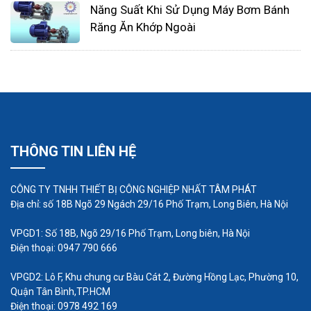
Năng Suất Khi Sử Dụng Máy Bơm Bánh
Răng Ăn Khớp Ngoài
Ưu điểm:
Có bộ giảm thanh gắn dưới động cơ tạo
THÔNG TIN LIÊN HỆ
thành đế bơm, giảm độ ồn khi hoạt động.
Thiết kế tối ưu, đơn giản, dễ dàng tháo lắp,
CÔNG TY TNHH THIẾT BỊ CÔNG NGHIỆP NHẤT TÂM PHÁT
bảo dưỡng, sửa chữa.
Địa chỉ: số 18B Ngõ 29 Ngách 29/16 Phố Trạm, Long Biên, Hà Nội
Máy thổi khí con sò có kích thước nhỏ gọn,
VPGD1: Số 18B, Ngõ 29/16 Phố Trạm, Long biên, Hà Nội
trọng lượng nhẹ dễ dàng vận chuyển, lắp đặt.
Điện thoại: 0947 790 666
Khí cấp ra không lẫn dầu có thể sử dụng
VPGD2: Lô F, Khu chung cư Bàu Cát 2, Đường Hồng Lạc, Phường 10,
trong nông nghiệp và sinh hoạt.
Quận Tân Bình,TP.HCM
Máy thổi khí con sò sử dụng động cơ 220V
Điện thoại: 0978 492 169