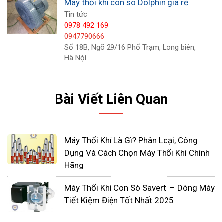
Máy thổi khí con sò Dolphin giá rẻ
Tin tức
0978 492 169
0947790666
Số 18B, Ngõ 29/16 Phố Trạm, Long biên,
Hà Nội
Bài Viết Liên Quan
Ứng dụng của máy thổi khí con sò Dolphin
Máy Thổi Khí Là Gì? Phân Loại, Công
Dụng Và Cách Chọn Máy Thổi Khí Chính
Sục khí trong các hệ thống sơn mạ kim loại
Hãng
Thu hồi các loại khí ga, khí thải trong công
nghiệp
Máy Thổi Khí Con Sò Saverti – Dòng Máy
Dùng sục khí trong các hệ thống xử lý nước
Tiết Kiệm Điện Tốt Nhất 2025
thải