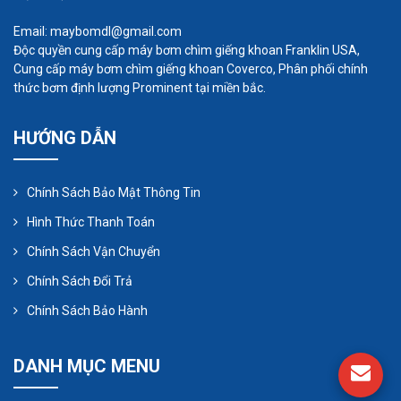
dễ dàng sử dụng trong nhiều điều kiện khác
Email: maybomdl@gmail.com
nhau.
Độc quyền cung cấp máy bơm chìm giếng khoan Franklin USA,
Máy thổi khí con sò có lưu lượng khí lớn, hiệu
Cung cấp máy bơm chìm giếng khoan Coverco, Phân phối chính
suất hoạt động cao, tiết kiệm điện năng.
thức bơm định lượng Prominent tại miền bắc.
Ứng dụng:
HƯỚNG DẪN
Máy thổi khí con sò công suất 7.5Kw dùng
sục khí bể cá cảnh, cấp khí cho nuôi tôm, hút
Chính Sách Bảo Mật Thông Tin
ẩm thiết bị, xục khí bể bơi, sục khí cho bể cá
Hình Thức Thanh Toán
nuôi, hút chân không, cấp liệu cho ngành
Chính Sách Vận Chuyển
nhựa, sấy, làm sạch các linh kiện điện tử,
Chính Sách Đổi Trả
dùng cho các bể rửa rau, hoa quả, bể làm
sạch bề mặt kim loại trước khi mạ, cấp khí để
Chính Sách Bảo Hành
phát triển vi sinh, lên mem nước mắm, Thổi
khí trong ngành may mặc, hút bụi, sục khí vào
DANH MỤC MENU
phân chim tạo mùi…