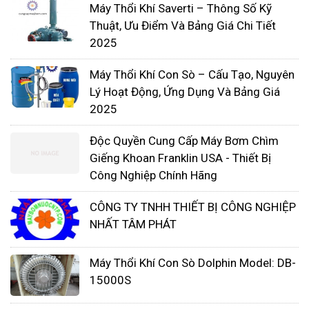
Tạo bọt khí hồ bơi, bể chứa
Máy Thổi Khí Saverti – Thông Số Kỹ
Sục khí tạo oxi trong nuôi trồng thủy sản đặc
Thuật, Ưu Điểm Và Bảng Giá Chi Tiết
2025
biệt trong nuôi tôm
Cấp khí trong hệ thống nhà xưởng, nhà máy,
Máy Thổi Khí Con Sò – Cấu Tạo, Nguyên
hệ thống nén khí
Lý Hoạt Động, Ứng Dụng Và Bảng Giá
2025
Một số sản phẩm máy thổi khí Dolphin
Máy thổi khí con sò Dolphin Model: DB-7500S:
Độc Quyền Cung Cấp Máy Bơm Chìm
Giếng Khoan Franklin USA - Thiết Bị
Công Nghiệp Chính Hãng
CÔNG TY TNHH THIẾT BỊ CÔNG NGHIỆP
NHẤT TÂM PHÁT
Máy Thổi Khí Con Sò Dolphin Model: DB-
15000S