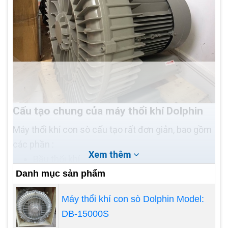
Cấu tạo chung của máy thổi khí Dolphin
Máy thổi khí con sò cấu tạo rất đơn giản, bao gồm
các phần :
Xem thêm
Bầu thổi khí
Danh mục sản phẩm
Động cơ của máy thổi khí được thiết kế gồm
vỏ nhôm, dây đồng đảm bảo công suất và
Máy thổi khí con sò Dolphin Model:
chế độ tản nhiệt tốt.
DB-15000S
Phần bầu thổi khí gồm Cánh và phần bầu. Cả cánh