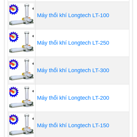
nên trọng lượng của máy khá tốt, không quá nặng
nề, phù hợp với việc di chuyển và lắp đặt ở nhiều
Máy thổi khí Longtech LT-100
nơi khác nhau.
Máy thổi khí Longtech LT-250
Máy thổi khí Longtech LT-300
Máy thổi khí Longtech LT-200
Máy thổi khí Longtech LT-150
Đặc điểm của máy thổi khí con sò Dolphin