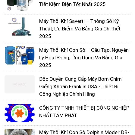
Tiết Kiệm Điện Tốt Nhất 2025
ngày càng không ngừng tăng cao. Máy dùng
để khuấy trộn và điều hoà không khí trong
Máy Thổi Khí Saverti – Thông Số Kỹ
các bể xử lý nước thải hoặc bể nuôi trồng
Thuật, Ưu Điểm Và Bảng Giá Chi Tiết
thuỷ sản. Mục đích của việc làm này là cung
2025
cấp oxy liên tục giúp tạo nên những phản
Máy Thổi Khí Con Sò – Cấu Tạo, Nguyên
ứng oxy hoá và phân huỷ các chất hữu cơ
Lý Hoạt Động, Ứng Dụng Và Bảng Giá
nhờ vi sinh vật.
2025
Độc Quyền Cung Cấp Máy Bơm Chìm
Giếng Khoan Franklin USA - Thiết Bị
Công Nghiệp Chính Hãng
CÔNG TY TNHH THIẾT BỊ CÔNG NGHIỆP
NHẤT TÂM PHÁT
Máy Thổi Khí Con Sò Dolphin Model: DB-