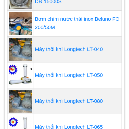
DB-15000S
Bơm chìm nước thải inox Beluno FC
200/50M
Phân loại máy thổi khí con sò
Hiện nay trên thị trường có hai loại máy thổi khí
Máy thổi khí Longtech LT-040
con sò, sự phân loại quạt thổi khí con sò dựa vào
số lượng cánh của máy.
Máy thổi khí con sò 1 tầng cánh
Máy thổi khí Longtech LT-050
Máy thổi khí con sò 1 tầng cánh là loại máy
thổi mà đầu thổi khí chỉ sử dụng duy nhất
một cánh để hoạt động, áp lực của loại 1
Máy thổi khí Longtech LT-080
tầng cánh này thường yếu nên nếu muốn sử
dụng cùng công suất nhưng áp lực mạnh
hơn bạn cần phải dùng máy thổi khí 2 tầng
Máy thổi khí Longtech LT-065
cánh.