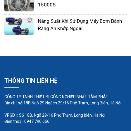
15000S
Năng Suất Khi Sử Dụng Máy Bơm Bánh
Răng Ăn Khớp Ngoài
Những điều cần biết khi mua máy thổi khí con sò
Để tìm được sản phẩm phù hợp bạn cần phải biết
mình muốn gì, biết những yếu tố lớn ảnh hưởng
đến việc chọn mua máy thổi khí con sò là gì. Dưới
đây là 4 yếu tố kỹ thuật bạn cần quan tâm:
THÔNG TIN LIÊN HỆ
1. Lưu lượng
CÔNG TY TNHH THIẾT BỊ CÔNG NGHIỆP NHẤT TÂM PHÁT
Đại lượng đặc trưng cho độ lớn của khí được thổi
Địa chỉ: số 18B Ngõ 29 Ngách 29/16 Phố Trạm, Long Biên, Hà Nội
ra từ thiết bị. Đơn vị thường thấy là m3/h. Ví dụ:
VPGD1: Số 18B, Ngõ 29/16 Phố Trạm, Long biên, Hà Nội
Sản phẩm máy thổi khí con sò Midas đang được
Điện thoại: 0947 790 666
bán tại Kidopool sẽ có lưu lượng từ 145 –