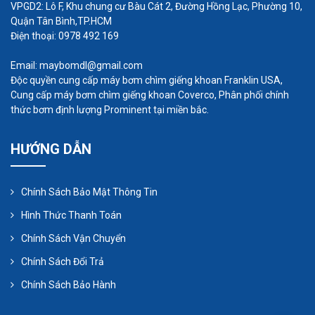
VPGD2: Lô F, Khu chung cư Bàu Cát 2, Đường Hồng Lạc, Phường 10,
318m3/h.
Quận Tân Bình,TP.HCM
Điện thoại: 0978 492 169
2. Điện áp
Email: maybomdl@gmail.com
Tại Việt Nam, phổ biến 2 loại điện áp xoay chiều
Độc quyền cung cấp máy bơm chìm giếng khoan Franklin USA,
Cung cấp máy bơm chìm giếng khoan Coverco, Phân phối chính
đó là 1 pha và 3 pha. Hãy đảm bảo thiết bị bạn
thức bơm định lượng Prominent tại miền bắc.
chọn phù hợp với điện áp này để chúng hoạt động
được ổn định, phát huy tối đa hiệu năng.
HƯỚNG DẪN
3. Chủng loại
Chính Sách Bảo Mật Thông Tin
Tùy vào mục đích sử dụng mà bạn sẽ lựa chọn
Hình Thức Thanh Toán
loại:
Máy thổi khí con sò 1 tầng: Sử dụng duy nhất
Chính Sách Vận Chuyển
1 cánh quạt để thổi khí. Loại này sẽ có lưu
Chính Sách Đổi Trả
lượng ở mức trung bình, nếu muốn đẩy khí đi
Chính Sách Bảo Hành
xa và thoát ra ở nhiều vị trí có thể không đáp