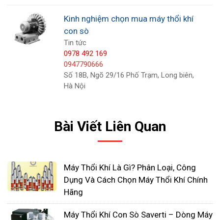
Kinh nghiệm chọn mua máy thổi khí
con sò
Những ứng dụng của máy thổi khí con sò
Tin tức
0978 492 169
Hiện nay nó được ứng dụng rộng rãi trong
0947790666
các ngành công nghiệp xi mạ, dệt may nước
Số 18B, Ngõ 29/16 Phố Trạm, Long biên,
Hà Nội
thải, chế biến thực phẩm, nuôi trồng thủy hải
sản, thổi khói,...
Máy thổi khí oxy có tác dụng cung cấp nguồn
Bài Viết Liên Quan
không khí, không dính bụi bẩn, dầu nhớt vào
trong nguồn nước. Vì thế máy thổi khí là một
thiết bị không thể thiếu trong công nghệ xử lý
Máy Thổi Khí Là Gì? Phân Loại, Công
nước thải và nuôi trồng thuỷ sản.
Dụng Và Cách Chọn Máy Thổi Khí Chính
Cấu tạo máy thổi khí con sò
Hãng
Công nghệ sản xuất máy thổi khí xử lý nước
Máy Thổi Khí Con Sò Saverti – Dòng Máy
thải luôn phát triển nhờ nhu cầu sử dụng