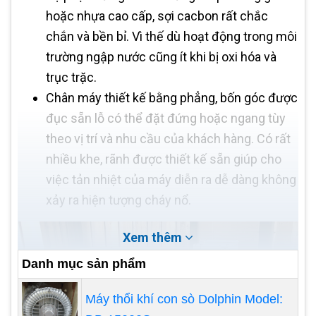
hoặc nhựa cao cấp, sợi cacbon rất chắc
chắn và bền bỉ. Vì thế dù hoạt động trong môi
trường ngập nước cũng ít khi bị oxi hóa và
trục trặc.
Chân máy thiết kế bằng phẳng, bốn góc được
đục sẵn lỗ có thể đặt đứng hoặc ngang tùy
theo vị trí và nhu cầu của khách hàng. Có rất
nhiều khe, rãnh được thiết kế sẵn giúp cho
việc tản nhiệt của máy diễn ra dễ dàng không
xảy ra hiện tượng cháy nổ.
Xem thêm
Danh mục sản phẩm
Máy thổi khí con sò Dolphin Model: