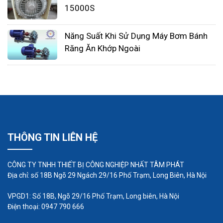
15000S
Cấp khí cho bể điều hòa : dùng máy thổi khí
để làm xáo trộn toàn bộ thể tích bể để tránh
Năng Suất Khi Sử Dụng Máy Bơm Bánh
lắng cặn, tránh nước thải lên men kị khí và
Răng Ăn Khớp Ngoài
tạo điều kiện hiếu khí, cân bằng nồng độ ô
nhiễm của nước thải.
Cấp khí bể hiếu khí: thông qua ống phân phối
khí, máy thổi khí cấp oxy vào trong nước thải
để duy trì nồng độ oxy hòa tan nhằm cung
cấp oxy cho sinh vật xử lý nước thải.
THÔNG TIN LIÊN HỆ
Ngoài ra, máy thổi khí cò có những chức
năng sau: sử dụng trong hệ thống truyền tải
CÔNG TY TNHH THIẾT BỊ CÔNG NGHIỆP NHẤT TÂM PHÁT
khí ở xí nghiệp; sử dụng trong các bể hòa trộn
Địa chỉ: số 18B Ngõ 29 Ngách 29/16 Phố Trạm, Long Biên, Hà Nội
vật liệu để khuấy, để lắng khử nitơ, cung cấp
VPGD1: Số 18B, Ngõ 29/16 Phố Trạm, Long biên, Hà Nội
khí cho hệ thống điều hòa, thổi nguội các vật
Điện thoại: 0947 790 666
liệu nóng.