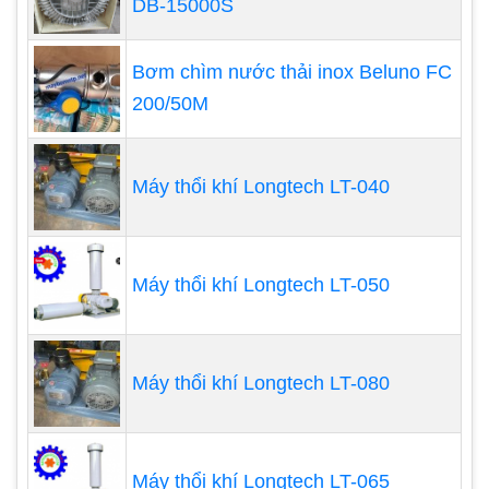
DB-15000S
góp phần cải thiện và nâng cao sự phát triển của
sinh vạt có lợi và vật thể sống trong nước khỏe
Bơm chìm nước thải inox Beluno FC
mạnh và phát triển tốt.
200/50M
Dù hiện tại loại máy này cũng được sử dụng phổ
Máy thổi khí Longtech LT-040
biến nhưng vẫn còn nhiều người chưa biết đến
hoặc còn băn khoăn về công dụng cũng như đặc
điểm của nó.
Máy thổi khí Longtech LT-050
Cấu tạo
Hiện nay, ngoài thị trường có nhiều loại máy thổi
Máy thổi khí Longtech LT-080
khí được sản xuất từ nhiều nước khác nhau, mỗi
thương hiệu đều có ưu điểm riêng. Máy thổi khí là
thiết bị được tích hợp ngay từ quá trình lắp ráp, cài
Máy thổi khí Longtech LT-065
đặt hệ thống xử lý nước thải giúp cải thiện tỷ lệ