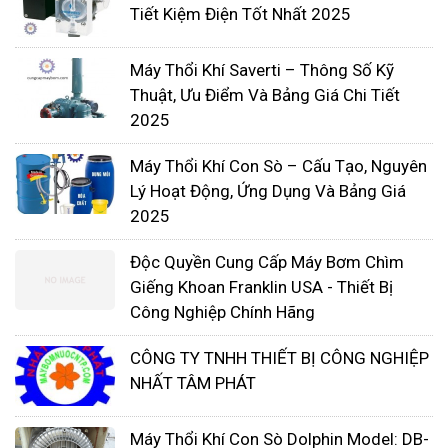
Nhờ được thổi khí nên nước cũng được tuần
Tiết Kiệm Điện Tốt Nhất 2025
hoàn liên tục, tránh hiện tượng phân tầng
nước. Góp phần đảm bảo chát lượng nguồn
Máy Thổi Khí Saverti – Thông Số Kỹ
nước
Thuật, Ưu Điểm Và Bảng Giá Chi Tiết
2025
Máy Thổi Khí Con Sò – Cấu Tạo, Nguyên
Lý Hoạt Động, Ứng Dụng Và Bảng Giá
2025
Độc Quyền Cung Cấp Máy Bơm Chìm
Giếng Khoan Franklin USA - Thiết Bị
Công Nghiệp Chính Hãng
CÔNG TY TNHH THIẾT BỊ CÔNG NGHIỆP
NHẤT TÂM PHÁT
Trong xử lý chất thải:
Máy Thổi Khí Con Sò Dolphin Model: DB-