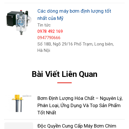
đa dạng bao gồm: nhựa PP, PVC, PTFE, SS 316 ...
Đặc tính nổi bật của dòng bơm định lượng của Mỹ
Các dòng máy bơm định lượng tốt
Pulsafeeder
nhất của Mỹ
Tin tức
Dải Lưu lượng từ 0.47 l/h cho tới 60 l/h
0978 492 169
Áp suất: 2 - 7 bar
0947790666
Có khả năng tự mồi
Số 18B, Ngõ 29/16 Phố Trạm, Long biên,
Hà Nội
Có thể điều chỉnh lưu lượng bằng tay
Có thiết bị bảo vệ tự động khi điện áp thay
đổi
Bài Viết Liên Quan
Có thiết bị bảo vệ tự động khi máy bơm bị
tăng nhiệt
An toàn, dễ dàng vận chuyển
Bơm Định Lượng Hóa Chất – Nguyên Lý,
Phân Loại, Ứng Dụng Và Top Sản Phẩm
Bơm định lượng của Mỹ Milton Roy
Tốt Nhất
Độc Quyền Cung Cấp Máy Bơm Chìm