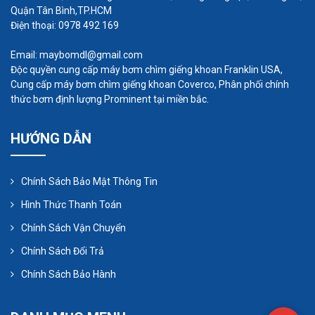
Vật liệu chế tạo đa dạng
Quận Tân Bình,TP.HCM
Điện thoại: 0978 492 169
Milton Roy đạt chứng nhận ISO 9001 từ năm
1994 và gần đây là ISO 14001, OHSAS 18001.
Email: maybomdl@gmail.com
Độc quyền cung cấp máy bơm chìm giếng khoan Franklin USA,
Cung cấp máy bơm chìm giếng khoan Coverco, Phân phối chính
thức bơm định lượng Prominent tại miền bắc.
Bơm định lượng của Mỹ FTI
HƯỚNG DẪN
Chính Sách Bảo Mật Thông Tin
Hình Thức Thanh Toán
Chính Sách Vận Chuyển
Chính Sách Đổi Trả
Chính Sách Bảo Hành