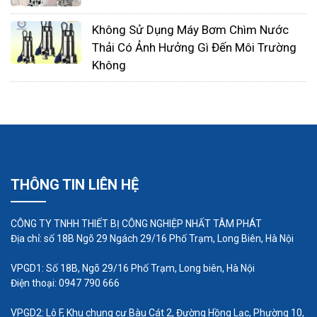
hàng đầu, cùng với Pulsafeeder và Bue White.
Không Sử Dụng Máy Bơm Chìm Nước
Dòng máy bơm này có giá cả vừa phải nhưng lại có
Thải Có Ảnh Hưởng Gì Đến Môi Trường
nhiều ứng dụng, đặc biệt là ứng dụng bơm các loại
Không
hóa chất độc hại, hóa chất ăn mòn, hóa chất nhớt,
có khả năng bám dính.
Những đặc tính nổi bật của dòng máy bơm định
lượng của Mỹ Milton Roy:
Áp suất bơm có thể lên tối 700 bar
Siêu bền
THÔNG TIN LIÊN HỆ
Gía cả phù hợp với mọi nhu cầu sử dụng
Có nhiều ứng dụng, có thể sử dụng trong môi
CÔNG TY TNHH THIẾT BỊ CÔNG NGHIỆP NHẤT TÂM PHÁT
Địa chỉ: số 18B Ngõ 29 Ngách 29/16 Phố Trạm, Long Biên, Hà Nội
trường khắc nghiệt
Số lượng các máy bơm định lượng Milton Roy
VPGD1: Số 18B, Ngõ 29/16 Phố Trạm, Long biên, Hà Nội
Điện thoại: 0947 790 666
sử dụng trên thế giới nhiều nhất hiện nay,
nhiều hơn cả Blue White hay Pulsafeeder
VPGD2: Lô F, Khu chung cư Bàu Cát 2, Đường Hồng Lạc, Phường 10,