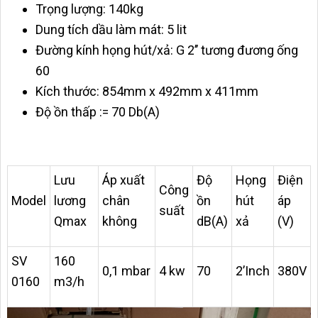
Trọng lượng: 140kg
Dung tích dầu làm mát: 5 lit
Đường kính họng hút/xả: G 2’’ tương đương ống
60
Kích thước: 854mm x 492mm x 411mm
Độ ồn thấp := 70 Db(A)
Lưu
Áp xuất
Độ
Họng
Điện
Công
Model
lương
chân
ồn
hút
áp
suất
Qmax
không
dB(A)
xả
(V)
SV
160
0,1 mbar
4 kw
70
2’Inch
380V
0160
m3/h